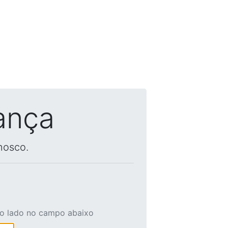
ança
nosco.
ao lado no campo abaixo