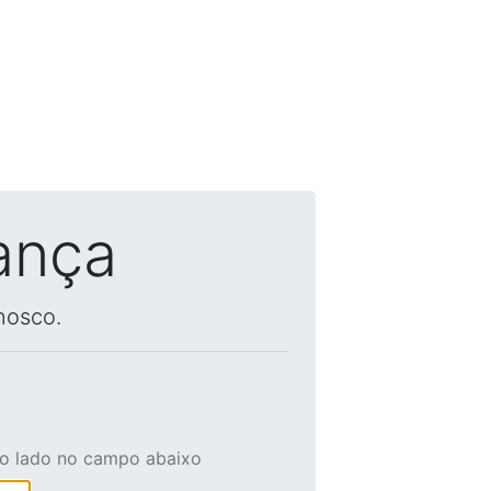
ança
nosco.
ao lado no campo abaixo