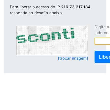
Para liberar o acesso
do IP
216.73.217.134
,
responda ao desafio abaixo.
Digite 
lado no
[trocar imagem]