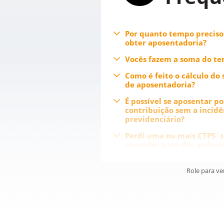
L
Por quanto tempo preciso
obter aposentadoria?
tr
Vocês fazem a soma do te
a
Como é feito o cálculo do 
de aposentadoria?
É possível se aposentar p
Sem
contribuição sem a incidê
previdenciário?
exp
Perdi uma ou mais CTPS´s
proceder para dar andam
aposentadoria?
Ainda vale pedir tempo ru
Role para ve
insalubridade?
É possível comprovar a in
período trabalhado em e
mantém suas atividades n