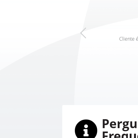
Cliente 
Pergu
Frequ