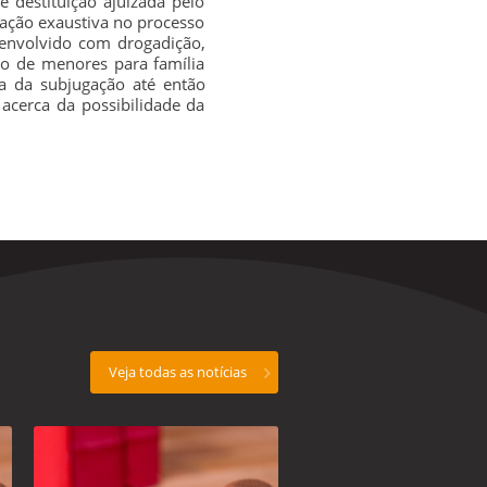
 destituição ajuizada pelo
ração exaustiva no processo
envolvido com drogadição,
go de menores para família
a da subjugação até então
acerca da possibilidade da
Veja todas as notícias