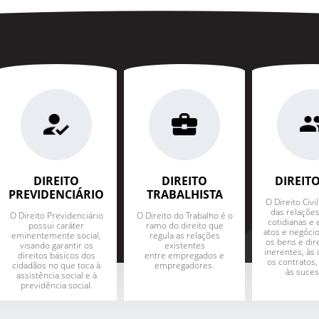
, posso pagar carnê
como preencher e
 pagar?
lgum benefício que
rar em auxílio-
DIREITO
DIREITO
DIREITO
PREVIDENCIÁRIO
TRABALHISTA
O Direito Civil
das relações
O Direito Previdenciário
O Direito do Trabalho é o
cotidianas e 
possui caráter
ramo do direito que
atos e negócio
eminentemente social,
regula as relações
os bens e dire
visando garantir os
existentes
inerentes, às 
direitos básicos dos
entre empregados e
os contratos, 
cidadãos no que toca à
empregadores.
às suces
assistência social e à
previdência social.