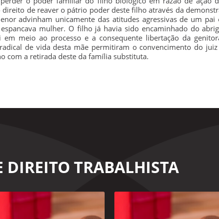
perder o poder familiar do filho biológico em razão de ação de
o direito de reaver o pátrio poder deste filho através da demonst
menor advinham unicamente das atitudes agressivas de um pai 
e espancava mulher. O filho já havia sido encaminhado do abri
ai em meio ao processo e a consequente libertação da genitor
 radical de vida desta mãe permitiram o convencimento do juiz 
o com a retirada deste da família substituta.
E DIREITO TRABALHISTA