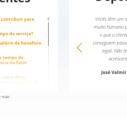
ogo eu percebi a seriedade como é
Vocês têm um a
 contribuir para
atada a pessoa e o fato que a leva até
muito humano p
mpo de serviço?
aí. Eu sempre tive muito bom
o que o clien
tendimento, sempre foi tudo muito
conseguem pass
salário de benefício
prestativo e rápido com as coisas.
legal. Não t
or tempo de
pre que eu precisei de consulta tinha
acrescen
ncia do fator
alguém para me amparar. Minha
José Valmir
eriência é muito boa e é isso que faz
, como devo
Pre
ento no pedido de
eu indicar outras pessoas.
Maurício Peroni Spindler
ral e
r mais
Previdenciário
salubridade do
mpresa que não
os dias de hoje?