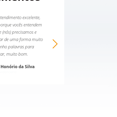
tendimento excelente,
Logo eu percebi a seriedade
orque vocês entendem
tratada a pessoa e o fato que a
te (nós) precisamos e
aí. Eu sempre tive muito
ar de uma forma muito
atendimento, sempre foi tud
enho palavras para
prestativo e rápido com as 
tar, muito bom.
Sempre que eu precisei de cons
alguém para me amparar.
 Honório da Silva
experiência é muito boa e é is
videnciário
eu indicar outras pesso
Maurício Peroni Spind
Previdenciário