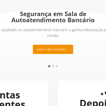
Segurança em Sala de
Autoatendimento Bancário
é assaltado no autoatendimento bancário e ganha indenização 
morais.
Leia o case completo
ntas
Depo
entes