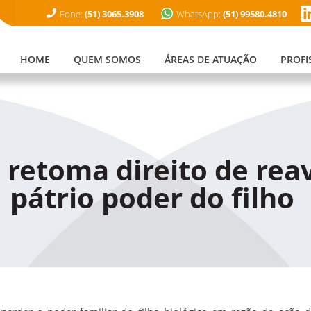
WhatsApp:
(51) 99580.4810
Fone:
(51) 3065.3908
HOME
QUEM SOMOS
ÁREAS DE ATUAÇÃO
PROFI
retoma direito de rea
pátrio poder do filho