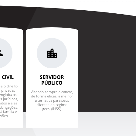
 CIVIL
SERVIDOR
ADVOCACIA
PÚBLICO
CORRESPONDENTE
 é o direito
 privadas
Visando sempre alcançar,
Engloba a realização de
engloba os
de forma eficaz, a melhor
audiências de conciliação
s jurídicos,
alternativa para seus
e instrução nas Varas do
itos a eles
clientes do regime
Trabalho, Federal, Justiça
obrigações,
geral (INSS).
Comum e Juizados
à família e
Especiais.
sões.