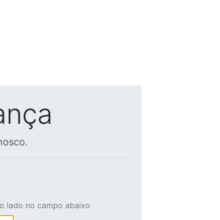
ança
nosco.
ao lado no campo abaixo