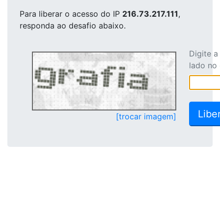
Para liberar o acesso
do IP
216.73.217.111
,
responda ao desafio abaixo.
Digite 
lado no
[trocar imagem]