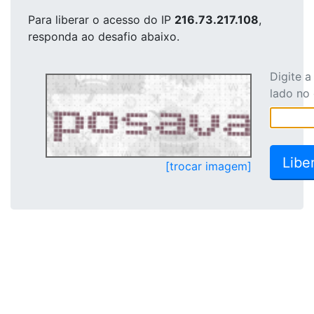
Para liberar o acesso
do IP
216.73.217.108
,
responda ao desafio abaixo.
Digite 
lado no
[trocar imagem]